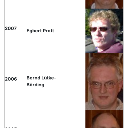
2007
Egbert Prott
Bernd Lütke-
2006
Börding