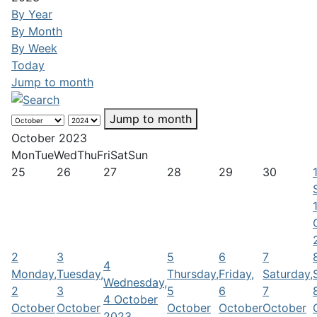
By Year
By Month
By Week
Today
Jump to month
Jump to month
October 2023
Mon
Tue
Wed
Thu
Fri
Sat
Sun
25
26
27
28
29
30
2
3
5
6
7
4
Monday,
Tuesday,
Thursday,
Friday,
Saturday,
Wednesday,
2
3
5
6
7
4 October
October
October
October
October
October
2023